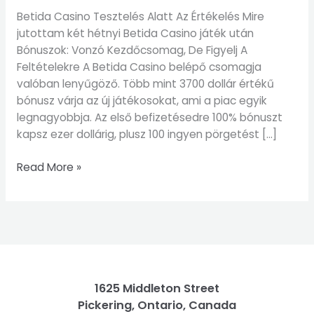
Az
Betida Casino Tesztelés Alatt Az Értékelés Mire
Értékelés
jutottam két hétnyi Betida Casino játék után
Bónuszok: Vonzó Kezdőcsomag, De Figyelj A
Feltételekre A Betida Casino belépő csomagja
valóban lenyűgöző. Több mint 3700 dollár értékű
bónusz várja az új játékosokat, ami a piac egyik
legnagyobbja. Az első befizetésedre 100% bónuszt
kapsz ezer dollárig, plusz 100 ingyen pörgetést […]
Read More »
1625 Middleton Street
Pickering, Ontario, Canada